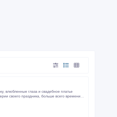
латье
оторое станет символом начала большой и крепкой семьи.