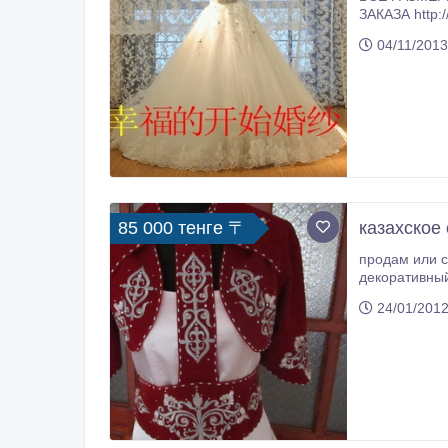
ЗАКАЗА 
04/11/2013
85 000 тенге 〒
казахское
продам или с
декоративный длинный галстук, болеро и саукеле 
Сваровски. Р
24/01/2012