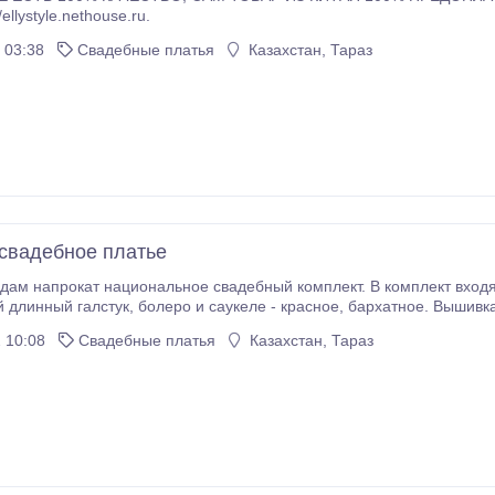
http://ellystyle.nethouse.ru.
 03:38
Свадебные платья
Казахстан, Тараз
 свадебное платье
дам напрокат национальное свадебный комплект. В комплект входят
- красное, бархатное. Вышивка серебром, бисером, бусинами и стразами
азмер-42-44. Платье затягивается сзади корсетным шнуром. Цена 
 10:08
Свадебные платья
Казахстан, Тараз