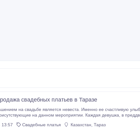
продажа свадебных платьев в Таразе
м на свадьбе является невеста. Именно ее счастливую улыбку, влюбленные глаза и свадебное п
ющие на данном мероприятии. Каждая девушка, в преддверии своего праздника, больше всего времени
проводит в поисках идеального свадебного платья, к
 13:57
Свадебные платья
Казахстан, Тараз