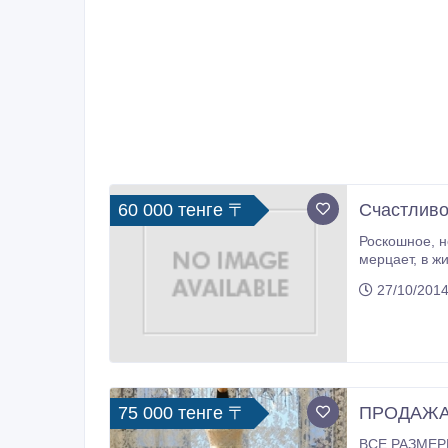
60 000 тенге 〒
Счастливо
Роскошное, нежное и самое главное, счастливое свадебное платье, цвет айвори, всё усыпанное камнями. Оно невероятно
мерцает, в жизни оно смотрится еще роскошнее. Очень красивое и актуальное в этом сезоне, юбка пышная. Платье в идеальном
27/10/2014
75 000 тенге 〒
ПРОДАЖА
ВСЕ РАЗМЕРЕ ЕСТЬ 100% КАЧЕСТВО, С