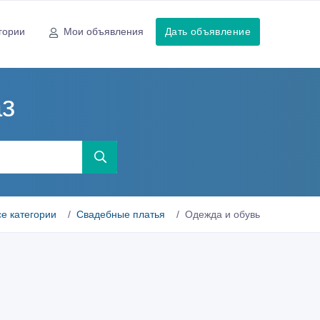
гории
Мои объявления
Дать объявление
аз
се категории
Свадебные платья
Одежда и обувь