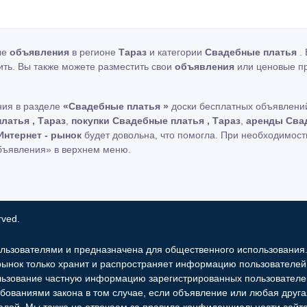
ые
объявления
в регионе
Тараз
и категории
Свадебные платья
.
ить. Вы также можете разместить свои
объявления
или ценовые п
ния в разделе
«Свадебные платья »
доски бесплатных объявлений
латья , Тараз
,
покупки Свадебные платья , Тараз
,
аренды Свад
Интернет - рынок
будет довольна, что помогла. При необходимост
бъявления» в верхнем меню.
rved.
льзователями и предназначена для общественного использования
 рынок только хранит и распространяет информацию пользователей 
льзование частную информацию зарегистрированных пользователе
бованиями закона в том случае, если объявление или любая друг
елей. Мы также не отвечаем за правила конфиденциальности сайто