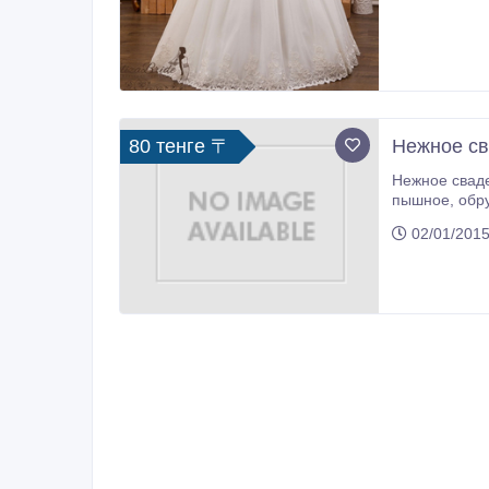
80 тенге 〒
Нежное св
Нежное сваде
пышное, обру
02/01/2015