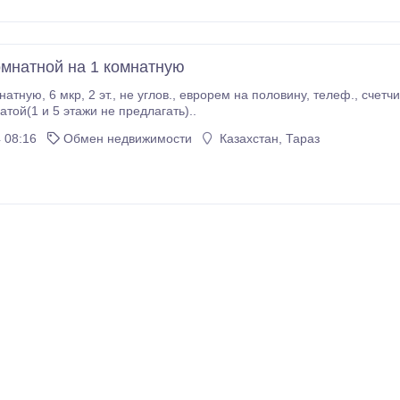
омнатной на 1 комнатную
2 эт., не углов., еврорем на половину, телеф., счетчики на х-д и гр. воду на 1 комнатную в 6, 4, 3 мкр.
атой(1 и 5 этажи не предлагать)..
 08:16
Обмен недвижимости
Казахстан, Тараз