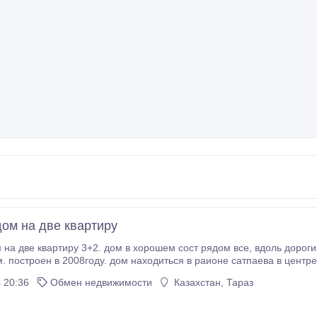
ом на две квартиру
на две квартиру 3+2. дом в хорошем сост рядом все, вдоль дороги
 построен в 2008году. дом находиться в раионе сатпаева в центре 
 телефон, интернет, санузел совмещенный, сарай, навес, гараж ого
 20:36
Обмен недвижимости
Казахстан, Тараз