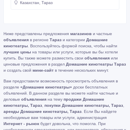
Казахстан, Тараз
35 35 Материал корпуса дерево Магнитное
экранирование ПДУ есть есть Состояние
идеальное. tel.: 77770780827 (87262) 224834
Информация о системе на сайте http://audio.
Ниже представлены предложения
магазинов
и частные
объявления
в регионе
Тараз
и категории
Домашние
кинотеатры
. Воспользуйтесь формой поиска, чтобы найти
лучшие цены
на товары или услуги, которые вы бы хотели
купить. Вы также можете разместить свои
объявления
или
ценовые предложения в раздел
Домашние кинотеатры Тараз
и создать свой
мини-сайт
в течение нескольких минут.
Вам предоставили возможность просмотреть объявления в
разделе
«Домашние кинотеатры»
доски бесплатных
объявлений. В данном разделе вы можете найти частные и
деловые
объявления
на тему
продажи Домашние
кинотеатры, Тараз
,
покупки Домашние кинотеатры, Тараз
,
аренды Домашние кинотеатры, Тараз
. Если Вы найдете
необходимые вам товары или услуги, администрация
Интернет - рынок
будет довольна, что помогла. При
необходимости отредактировать или просмотреть обращения к